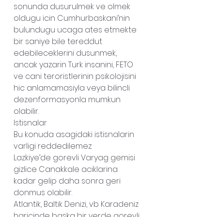
sonunda dusurulmek ve olmek 
oldugu icin Cumhurbaskani’nin 
bulundugu ucaga ates etmekte 
bir saniye bile tereddut 
edebileceklerini dusunmek, 
ancak yazarin Turk insanini, FETO 
ve cani teroristlerinin psikolojisini 
hic anlamamasiyla veya bilincli 
dezenformasyonla mumkun 
olabilir.
Istisnalar
Bu konuda asagidaki istisnalarin 
varligi reddedilemez:
Lazkiye’de gorevli Varyag gemisi 
gizlice Canakkale aciklarina 
kadar gelip daha sonra geri 
donmus olabilir.
Atlantik, Baltik Denizi, vb Karadeniz 
haricinde baska bir yerde gorevli 