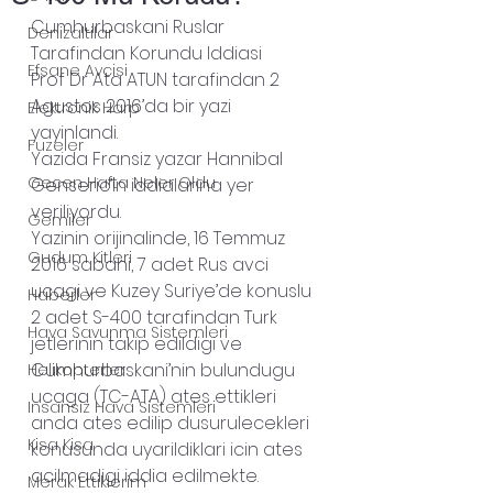
Cumhurbaskani Ruslar 
Denizaltilar
Tarafindan Korundu Iddiasi
Efsane Avcisi
Prof Dr Ata ATUN tarafindan 2 
Agustos 2016’da bir yazi 
Elektronik Harp
yayinlandi
.
Fuzeler
Yazida Fransiz yazar Hannibal 
Gecen Hafta Neler Oldu
Genseric’in iddialarina yer 
veriliyordu.
Gemiler
Yazinin orijinalinde, 16 Temmuz 
Gudum Kitleri
2016 sabahi, 7 adet Rus avci 
ucagi ve Kuzey Suriye’de konuslu 
Haberler
2 adet S-400 tarafindan Turk 
Hava Savunma Sistemleri
jetlerinin takip edildigi ve 
Cumhurbaskani’nin bulundugu 
Helikopterler
ucaga (TC-ATA) ates ettikleri 
Insansiz Hava Sistemleri
anda ates edilip dusurulecekleri 
Kisa Kisa
konusunda uyarildiklari icin ates 
acilmadigi iddia 
edilmekte
.
Merak Ettiklerim