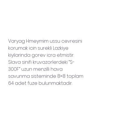
Varyag Hmeymim ussu cevresini 
korumak icin surekli Lazkiye 
kiyilarinda gorev icra 
etmistir
.
Slava sinifi kruvazorlerdeki “S-
300F” uzun menzilli hava 
savunma sisteminde 8×8 toplam 
64 adet fuze bulunmaktadir.