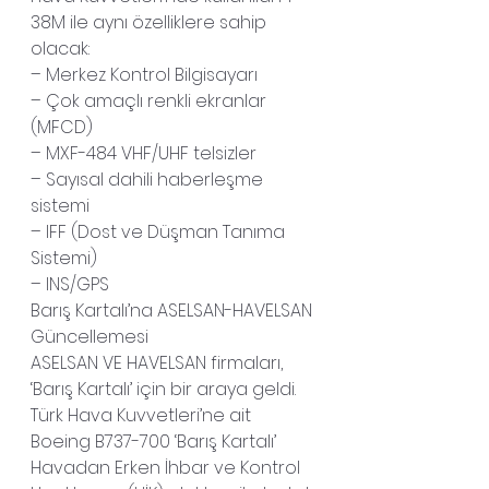
38M ile aynı özelliklere sahip 
olacak:
– Merkez Kontrol Bilgisayarı
– Çok amaçlı renkli ekranlar 
(MFCD)
– MXF-484 VHF/UHF telsizler
– Sayısal dahili haberleşme 
sistemi
– IFF (Dost ve Düşman Tanıma 
Sistemi)
– INS/GPS
Barış Kartalı’na ASELSAN-HAVELSAN 
Güncellemesi
ASELSAN VE HAVELSAN firmaları, 
‘Barış Kartalı’ için bir araya geldi. 
Türk Hava Kuvvetleri’ne ait 
Boeing B737-700 ‘Barış Kartalı’ 
Havadan Erken İhbar ve Kontrol 