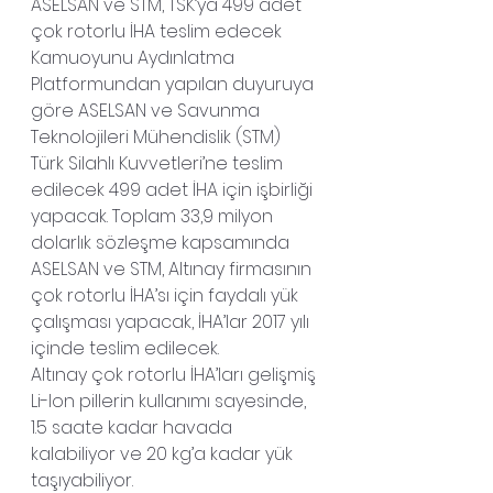
ASELSAN ve STM, TSK’ya 499 adet 
çok rotorlu İHA teslim edecek
Kamuoyunu Aydınlatma 
Platformundan yapılan duyuruya 
göre ASELSAN ve Savunma 
Teknolojileri Mühendislik (STM) 
Türk Silahlı Kuvvetleri’ne teslim 
edilecek 499 adet İHA için işbirliği 
yapacak. Toplam 33,9 milyon 
dolarlık sözleşme kapsamında 
ASELSAN ve STM, Altınay firmasının 
çok rotorlu İHA’sı için faydalı yük 
çalışması yapacak, İHA’lar 2017 yılı 
içinde teslim edilecek.
Altınay çok rotorlu İHA’ları gelişmiş 
Li-Ion pillerin kullanımı sayesinde, 
1.5 saate kadar havada 
kalabiliyor ve 20 kg’a kadar yük 
taşıyabiliyor.