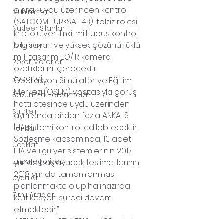
olarak uydu üzerinden kontrol 
Muhimmat
(SATCOM TÜRKSAT 4B), telsiz rölesi, 
Nukleer Silahlar
kriptolu veri linki, milli uçuş kontrol 
bilgisayarı ve yüksek çözünürlüklü 
Radarlar
milli tasarım EO/IR kamera 
Roket Motorlari
özelliklerini içerecektir. 
Roportaj
Operasyon Simülatör ve Eğitim 
Merkezi (OSEM) vasıtasıyla görüş 
Savunma Harcamalari
hattı ötesinde uydu üzerinden 
Strateji
aynı anda birden fazla ANKA-S 
İHA sistemi kontrol edilebilecektir.
Tanklar
Sözleşme kapsamında, 10 adet 
Ucaklar
İHA ve ilgili yer sistemlerinin 2017 
Uncategorized
yılında başlayacak teslimatlarının 
2018 yılında tamamlanması 
Uydular
planlanmakta olup halihazırda 
Zirhli Araclar
kalifikasyon süreci devam 
etmektedir.”