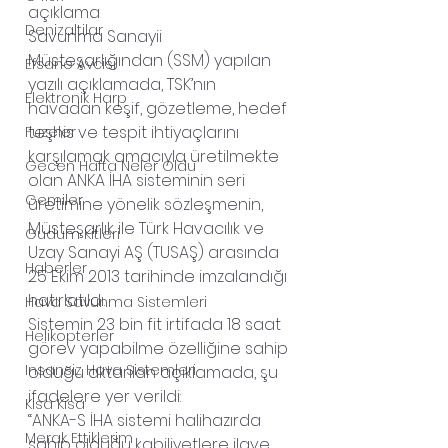
açıklama
Denizaltilar
Savunma Sanayii 
Müsteşarlığından (SSM) yapılan 
Efsane Avcisi
yazılı açıklamada, TSK’nın 
Elektronik Harp
havadan keşif, gözetleme, hedef 
teşhis ve tespit ihtiyaçlarını 
Fuzeler
karşılamak amacıyla üretilmekte 
Gecen Hafta Neler Oldu
olan ANKA İHA sisteminin seri 
Gemiler
üretimine yönelik sözleşmenin, 
Müsteşarlık ile Türk Havacılık ve 
Gudum Kitleri
Uzay Sanayi AŞ (TUSAŞ) arasında 
Haberler
25 Ekim 2013 tarihinde imzalandığı 
hatırlatıldı.
Hava Savunma Sistemleri
Sistemin 23 bin fit irtifada 18 saat 
Helikopterler
görev yapabilme özelliğine sahip 
Insansiz Hava Sistemleri
olduğu aktarılan açıklamada, şu 
ifadelere yer verildi:
Kisa Kisa
“ANKA-S İHA sistemi halihazırda 
Merak Ettiklerim
sahip olduğu kabiliyetlere ilave 