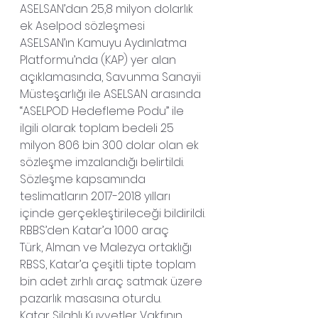
ASELSAN’dan 25,8 milyon dolarlık 
ek Aselpod sözleşmesi
ASELSAN’ın Kamuyu Aydınlatma 
Platformu’nda (KAP) yer alan 
açıklamasında, Savunma Sanayii 
Müsteşarlığı ile ASELSAN arasında 
“ASELPOD Hedefleme Podu” ile 
ilgili olarak toplam bedeli 25 
milyon 806 bin 300 dolar olan ek 
sözleşme imzalandığı belirtildi.
Sözleşme kapsamında 
teslimatların 2017-2018 yılları 
içinde gerçekleştirileceği bildirildi.
RBBS’den Katar’a 1000 araç
Türk, Alman ve Malezya ortaklığı 
RBSS, Katar’a çeşitli tipte toplam 
bin adet zırhlı araç satmak üzere 
pazarlık masasına oturdu.
Katar Silahlı Kuvvetler Vakfının 