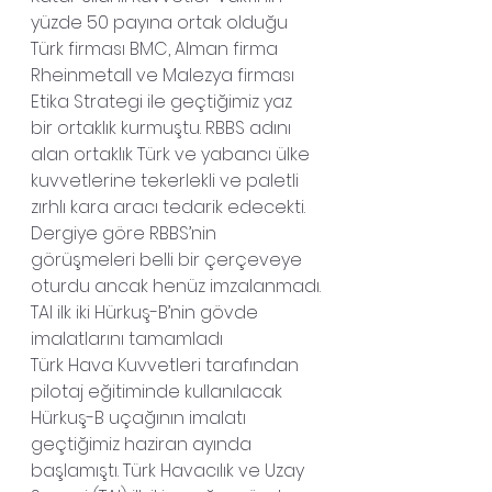
yüzde 50 payına ortak olduğu 
Türk firması BMC, Alman firma 
Rheinmetall ve Malezya firması 
Etika Strategi ile geçtiğimiz yaz 
bir ortaklık kurmuştu. RBBS adını 
alan ortaklık Türk ve yabancı ülke 
kuvvetlerine tekerlekli ve paletli 
zırhlı kara aracı tedarik edecekti. 
Dergiye göre RBBS’nin 
görüşmeleri belli bir çerçeveye 
oturdu ancak henüz imzalanmadı.
TAI ilk iki Hürkuş-B’nin gövde 
imalatlarını tamamladı
Türk Hava Kuvvetleri tarafından 
pilotaj eğitiminde kullanılacak 
Hürkuş-B uçağının imalatı 
geçtiğimiz haziran ayında 
başlamıştı. Türk Havacılık ve Uzay 