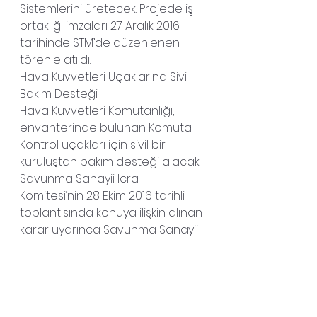
Sistemlerini üretecek. Projede iş 
ortaklığı imzaları 27 Aralık 2016 
tarihinde STM’de düzenlenen 
törenle atıldı.
Hava Kuvvetleri Uçaklarına Sivil 
Bakım Desteği
Hava Kuvvetleri Komutanlığı, 
envanterinde bulunan Komuta 
Kontrol uçakları için sivil bir 
kuruluştan bakım desteği alacak.
Savunma Sanayii İcra 
Komitesi’nin 28 Ekim 2016 tarihli 
toplantısında konuya ilişkin alınan 
karar uyarınca Savunma Sanayii 
Müsteşarlığı, uçakların 5 yıl süre 
ile Lojistik Destek Hizmeti tedariki 
için Türk Hava Yolları Teknik A.Ş. ile 
anlaştı. “Komuta Kontrol Uçakları 
Lojistik Destek Projesi 