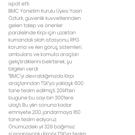
ispat etti
BMC Yönetim Kurulu Üyesi Yasin 
Öztürk, güvenlik kuvvetlerinden 
gelen talep ve öneriler 
paralelinde Kirpi için uzaktan 
kumandalı silah istasyonu, RPG 
koruma ve ileri görüş sistemleri, 
ambulans ve komuta araçları 
geliştirdiklerini belirterek, şu 
bilgileri verdi:
“BMC’yi devraldığımızda Kirpi 
araçlarından TSK’ya yaklaşık 600 
tane teslim edilmişti. 2014’ten 
bugüne bu sayı bin 300’lere 
ulaştı. Bu yılın sonuna kadar 
emniyete 200, jandarmaya 160 
tane teslim ediyoruz. 
Önümüzdeki yıl 329 bağımsız 
süspansiyonlu Kirpi’yi TSK’ya teslim 