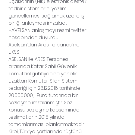
Uçaklarının (HİK) elektronik destek 
tedbir sistemlerini yazılım 
güncellemesi sağlamak üzere iş 
birliği anlaşması imzaladı.
HAVELSAN anlaşmayı resmi twitter 
hesabından duyurdu.
Aselsan’dan Ares Tersanesi’ne 
UKSS
ASELSAN ile ARES Tersanesi 
arasında Katar Sahil Güvenlik 
Komutanlığı ihtiyacına yönelik 
Uzaktan Komutalı Silah Sistemi 
tedariği için 28.12.2016 tarihinde 
20.000.000,- Euro tutarında bir 
sözleşme imzalanmıştır. Söz 
konusu sözleşme kapsamında 
teslimatların 2018 yılında 
tamamlanması planlanmaktadır.
Kirpi, Türkiye şartlarında rüştünü 