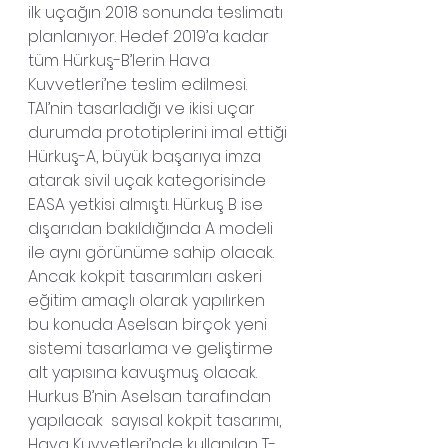
ilk uçağın 2018 sonunda teslimatı 
planlanıyor. Hedef 2019’a kadar 
tüm Hürkuş-B’lerin Hava 
Kuvvetleri’ne teslim edilmesi.
TAI’nin tasarladığı ve ikisi uçar 
durumda prototiplerini imal ettiği 
Hürkuş-A, büyük başarıya imza 
atarak sivil uçak kategorisinde 
EASA yetkisi almıştı. Hürkuş B ise 
dışarıdan bakıldığında A modeli 
ile aynı görünüme sahip olacak. 
Ancak kokpit tasarımları askeri 
eğitim amaçlı olarak yapılırken 
bu konuda Aselsan birçok yeni 
sistemi tasarlama ve geliştirme 
alt yapısına kavuşmuş olacak.
Hurkus B’nin Aselsan tarafından 
yapılacak  sayısal kokpit tasarımı, 
Hava Kuvvetleri’nde kullanılan T-