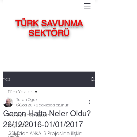
TÜRK SAVUNMA
SEKTÖRÜ
Yazı
Tüm Yazılar
Turan Oguz
Tüm Yazılar
5 Oca 2017
5 dakikada okunur
Gecen Hafta Neler Oldu?
Aktif Koruma Sistemi
26/12/2016-01/01/2017
Bilgi Notu
SSM’den ANKA-S Projesi’ne ilişkin 
C4ISR