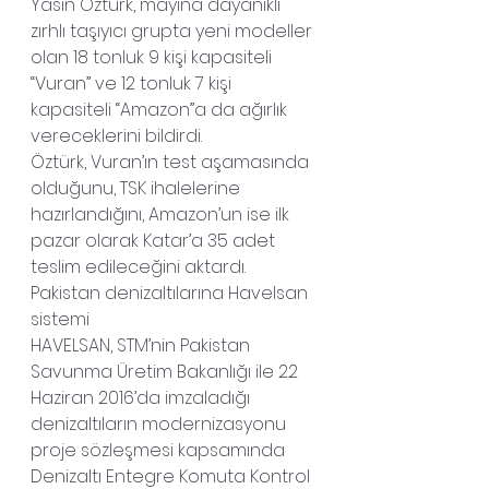
Yasin Öztürk, mayına dayanıklı 
zırhlı taşıyıcı grupta yeni modeller 
olan 18 tonluk 9 kişi kapasiteli 
“Vuran” ve 12 tonluk 7 kişi 
kapasiteli “Amazon”a da ağırlık 
vereceklerini bildirdi.
Öztürk, Vuran’ın test aşamasında 
olduğunu, TSK ihalelerine 
hazırlandığını, Amazon’un ise ilk 
pazar olarak Katar’a 35 adet 
teslim edileceğini aktardı.
Pakistan denizaltılarına Havelsan 
sistemi
HAVELSAN, STM’nin Pakistan 
Savunma Üretim Bakanlığı ile 22 
Haziran 2016’da imzaladığı 
denizaltıların modernizasyonu 
proje sözleşmesi kapsamında 
Denizaltı Entegre Komuta Kontrol 