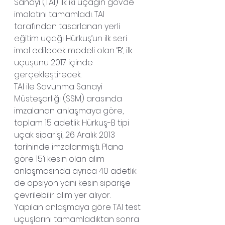
Sanayi (TAI) ilk iki uçağın gövde 
imalatını tamamladı. TAI 
tarafından tasarlanan yerli 
eğitim uçağı Hürkuş’un ilk seri 
imal edilecek modeli olan ‘B’, ilk 
uçuşunu 2017 içinde 
gerçekleştirecek.
TAI ile Savunma Sanayi 
Müsteşarlığı (SSM) arasında 
imzalanan anlaşmaya göre, 
toplam 15 adetlik Hürkuş-B tipi 
uçak siparişi, 26 Aralık 2013 
tarihinde imzalanmıştı. Plana 
göre 15’i kesin olan alım 
anlaşmasında ayrıca 40 adetlik 
de opsiyon yani kesin siparişe 
çevrilebilir alım yer alıyor.
Yapılan anlaşmaya göre TAI test 
uçuşlarını tamamladıktan sonra 