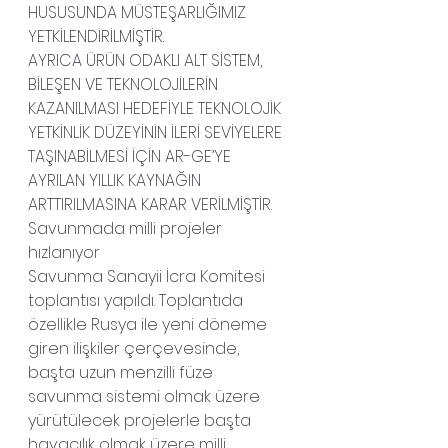
HUSUSUNDA MÜSTEŞARLIĞIMIZ 
YETKİLENDİRİLMİŞTİR.
AYRICA ÜRÜN ODAKLI ALT SİSTEM, 
BİLEŞEN VE TEKNOLOJİLERİN 
KAZANILMASI HEDEFİYLE TEKNOLOJİK 
YETKİNLİK DÜZEYİNİN İLERİ SEVİYELERE 
TAŞINABİLMESİ İÇİN AR-GE’YE 
AYRILAN YILLIK KAYNAĞIN 
ARTTIRILMASINA KARAR VERİLMİŞTİR.
Savunmada milli projeler 
hızlanıyor
Savunma Sanayii İcra Komitesi 
toplantısı yapıldı. Toplantıda 
özellikle Rusya ile yeni döneme 
giren ilişkiler çerçevesinde, 
başta uzun menzilli füze 
savunma sistemi olmak üzere 
yürütülecek projelerle başta 
havacılık olmak üzere milli 