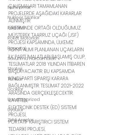
ÇALIŞMALARI TAMAMLANAN 
Muhimmat
PROJELERDE AŞAĞIDAKİ KARARLAR 
Nukleer Silahlar
ALINMIŞTIR:
ÜRETİMİNDE ORTAĞI OLDUĞUMUZ 
Radarlar
MÜŞTEREK TAARRUZ UÇAĞI (JSF) 
Roket Motorlari
PROJESİ KAPSAMINDA, ÜLKEMİZ 
Roportaj
ADINA ALIMI PLANLANAN UÇAKLARIN 
İLK PARTİ İMALATLARI BAŞLAMIŞ OLUP, 
Savunma Harcamalari
TESLİMATLAR 2018 YILINDAN İTİBAREN 
Strateji
BAŞLAYACAKTIR. BU KAPSAMDA 
İKİNCİ PARTİ SİPARİŞİ KARARA 
Tanklar
BAĞLANMIŞTIR. TESLİMAT 2021-2022 
Ucaklar
ARASINDA GERÇEKLEŞECEKTİR.
Uncategorized
İLAVETEN;
ELEKTRONİK DESTEK (ED) SİSTEMİ 
Uydular
PROJESİ,
Zirhli Araclar
PORTATİF KARIŞTIRICI SİSTEM 
TEDARİKİ PROJESİ,