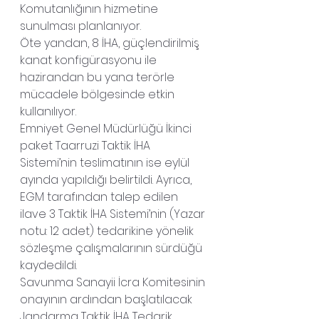
Komutanlığının hizmetine 
sunulması planlanıyor.
Öte yandan, 8 İHA, güçlendirilmiş 
kanat konfigürasyonu ile 
hazirandan bu yana terörle 
mücadele bölgesinde etkin 
kullanılıyor.
Emniyet Genel Müdürlüğü İkinci 
paket Taarruzi Taktik İHA 
Sistemi’nin teslimatının ise eylül 
ayında yapıldığı belirtildi. Ayrıca, 
EGM tarafından talep edilen 
ilave 3 Taktik İHA Sistemi’nin (Yazar 
notu: 12 adet) tedarikine yönelik 
sözleşme çalışmalarının sürdüğü 
kaydedildi.
Savunma Sanayii İcra Komitesinin 
onayının ardından başlatılacak 
Jandarma Taktik İHA Tedarik 