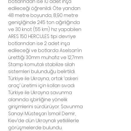
botlarından ise 10 adet inşa 
edileceği öğrenildi. Öte yandan 
48 metre boyunda, 8,90 metre 
genişliğinde 245 ton ağırlığında 
ve 30 knot (55 km) hız yapabilen 
ARES 150 HERCULES tipi devriye 
botlarından ise 2 adet inşa 
edileceği ve botlarda Aselsan’ın 
ürettiği 30mm muhafız ve 12,7mm 
Stamp komutalı stabilize silah 
sistemleri bulunduğu belirtildi.
Türkiye ile Ukrayna, ortak ‘askeri 
araç’ üretimi için kolları sıvadı
Türkiye ile Ukrayna savunma 
alanında işbirliğine yönelik 
girişimlerini sürdürüyor. Savunma 
Sanayi Müsteşarı İsmail Demir, 
Kiev’de dün Ukraynalı yetkililerle 
görüşmelerde bulundu.