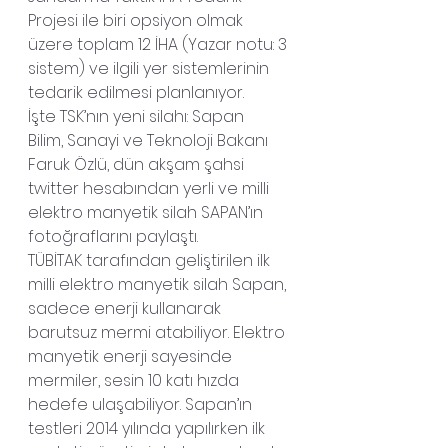
Projesi ile biri opsiyon olmak 
üzere toplam 12 İHA (Yazar notu: 3 
sistem) ve ilgili yer sistemlerinin 
tedarik edilmesi planlanıyor.
İşte TSK’nın yeni silahı: Sapan
Bilim, Sanayi ve Teknoloji Bakanı 
Faruk Özlü, dün akşam şahsi 
twitter hesabından yerli ve milli 
elektro manyetik silah SAPAN’ın 
fotoğraflarını paylaştı.
TÜBİTAK tarafından geliştirilen ilk 
milli elektro manyetik silah Sapan, 
sadece enerji kullanarak 
barutsuz mermi atabiliyor. Elektro 
manyetik enerji sayesinde 
mermiler, sesin 10 katı hızda 
hedefe ulaşabiliyor. Sapan’ın 
testleri 2014 yılında yapılırken ilk 