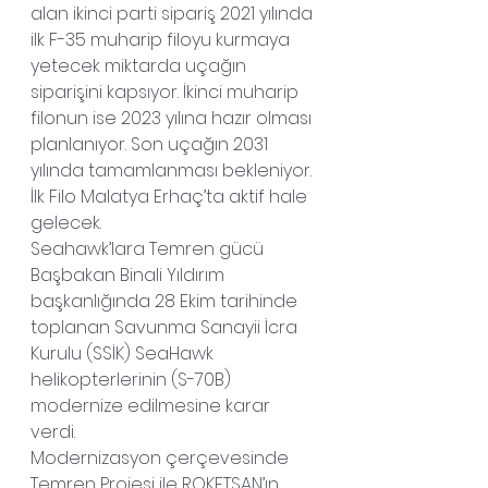
alan ikinci parti sipariş 2021 yılında 
ilk F-35 muharip filoyu kurmaya 
yetecek miktarda uçağın 
siparişini kapsıyor. İkinci muharip 
filonun ise 2023 yılına hazır olması 
planlanıyor. Son uçağın 2031 
yılında tamamlanması bekleniyor.
İlk Filo Malatya Erhaç’ta aktif hale 
gelecek.
Seahawk’lara Temren gücü
Başbakan Binali Yıldırım 
başkanlığında 28 Ekim tarihinde 
toplanan Savunma Sanayii İcra 
Kurulu (SSİK) SeaHawk 
helikopterlerinin (S-70B) 
modernize edilmesine karar 
verdi.
Modernizasyon çerçevesinde 
Temren Projesi ile ROKETSAN’ın 