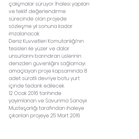
çalışmalar sürüyor. İhalesi yapılan 
ve teklif değerlendirme 
sürecinde olan projede 
sözleşme yıl sonuna kadar 
imzalanacak.
Deniz Kuvvetleri Komutanlığı’nın 
tesisleri ile yüzer ve dalar 
unsurlarını barındıran üslerinin 
denizden güvenliğini sağlamayı 
amaçlayan proje kapsamında 8 
adet süratli devriye botu yurt 
içinde tedarik edilecek.
12 Ocak 2016 tarihinde 
yayımlanan ve Savunma Sanayii 
Müsteşarlığı tarafından ihaleye 
çıkarılan projeye 25 Mart 2016 
tarihinde ARES Tersanecilik San. 
ve Tic. A.Ş. ve Yonca-Onuk Adi 
Ortaklığı tarafından teklif verildi. 