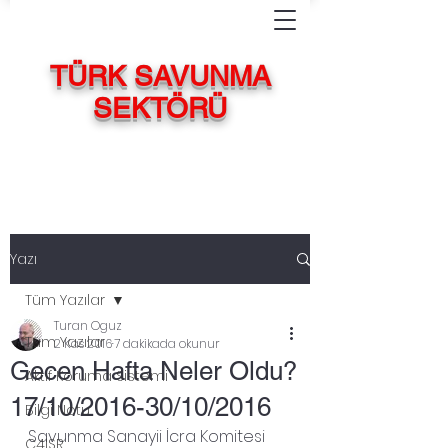
TÜRK SAVUNMA
SEKTÖRÜ
Yazı
Tüm Yazılar
Turan Oguz
Tüm Yazılar
2 Kas 2016
7 dakikada okunur
Gecen Hafta Neler Oldu?
Aktif Koruma Sistemi
17/10/2016-30/10/2016
Bilgi Notu
Savunma Sanayii İcra Komitesi 
C4ISR