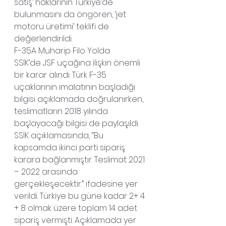
satış’ haklarının Türkiye’de 
bulunmasını da öngören, ‘jet 
motoru üretimi’ teklifi de 
değerlendirildi.
F-35A Muharip Filo Yolda
SSİK’de JSF uçağına ilişkin önemli 
bir karar alındı. Türk F-35 
uçaklarının imalatının başladığı 
bilgisi açıklamada doğrulanırken, 
teslimatların 2018 yılında 
başlayacağı bilgisi de paylaşıldı.
SSİK açıklamasında, “Bu 
kapsamda ikinci parti sipariş 
karara bağlanmıştır. Teslimat 2021 
– 2022 arasında 
gerçekleşecektir.” ifadesine yer 
verildi. Türkiye bu güne kadar 2+ 4 
+ 8 olmak üzere toplam 14 adet 
sipariş vermişti. Açıklamada yer 