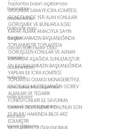
toplantısı basın açıklaması
Denizaltilar
SAVUNMA SANAYİİ İCRA KOMİTESİ, 
GÜNDEMİNDE YER ALAN KONULARI 
Efsane Avcisi
GÖRÜŞMEK VE BUNLARLA İLGİLİ 
Elektronik Harp
KARAR ALMAK AMACIYLA SAYIN 
BAŞBAKANIMIZIN BAŞKANLIĞINDA 
Fuzeler
TOPLANMIŞTIR. TOPLANTIDA 
Gecen Hafta Neler Oldu
GÖRÜŞÜLEN KONULAR VE ALINAN 
Gemiler
KARARLAR AŞAĞIDA SUNULMUŞTUR:
SN. BAŞBAKANIMIZIN BAŞKANLIĞINDA 
Gudum Kitleri
YAPILAN İLK İCRA KOMİTESİ 
Haberler
TOPLANTISI OLMASI MÜNASEBETİYLE, 
ÖNCELİKLE MÜSTEŞARLIĞIN GÖREV 
Hava Savunma Sistemleri
ALANLARI VE TEDARİK 
Helikopterler
FONKSİYONLARI İLE SAVUNMA 
Insansiz Hava Sistemleri
SANAYİİ DESTEKLEME FONU’NUN SON 
DURUMU HAKKINDA BİLGİ ARZ 
Kisa Kisa
EDİLMİŞTİR.
Merak Ettiklerim
MÜTEAKİBEN, DEĞERLENDİRME 