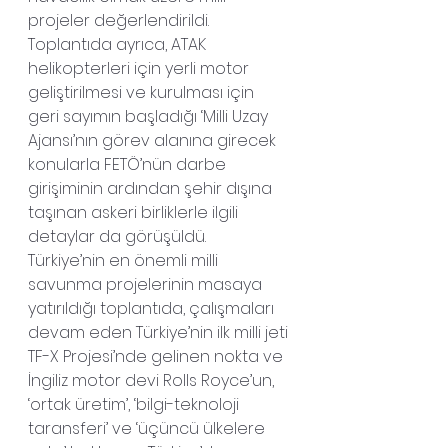
projeler değerlendirildi.
Toplantıda ayrıca, ATAK 
helikopterleri için yerli motor 
geliştirilmesi ve kurulması için 
geri sayımın başladığı ‘Milli Uzay 
Ajansı’nın görev alanına girecek 
konularla FETÖ’nün darbe 
girişiminin ardından şehir dışına 
taşınan askeri birliklerle ilgili 
detaylar da görüşüldü.
Türkiye’nin en önemli milli 
savunma projelerinin masaya 
yatırıldığı toplantıda, çalışmaları 
devam eden Türkiye’nin ilk milli jeti 
TF-X Projesi’nde gelinen nokta ve 
İngiliz motor devi Rolls Royce’un, 
‘ortak üretim’, ‘bilgi-teknoloji 
taransferi’ ve ‘üçüncü ülkelere 