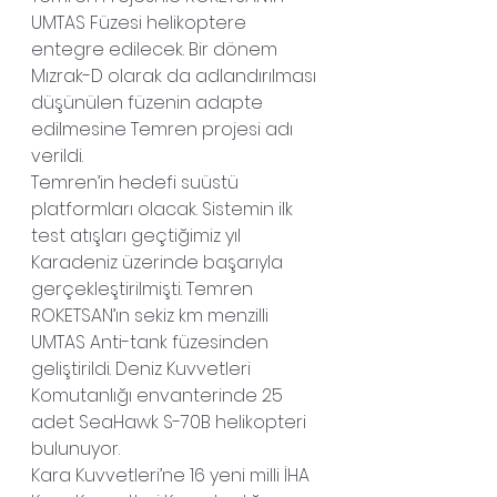
UMTAS Füzesi helikoptere 
entegre edilecek. Bir dönem 
Mızrak-D olarak da adlandırılması 
düşünülen füzenin adapte 
edilmesine Temren projesi adı 
verildi.
Temren’in hedefi suüstü 
platformları olacak. Sistemin ilk 
test atışları geçtiğimiz yıl 
Karadeniz üzerinde başarıyla 
gerçekleştirilmişti. Temren 
ROKETSAN’ın sekiz km menzilli 
UMTAS Anti-tank füzesinden 
geliştirildi. Deniz Kuvvetleri 
Komutanlığı envanterinde 25 
adet SeaHawk S-70B helikopteri 
bulunuyor.
Kara Kuvvetleri’ne 16 yeni milli İHA