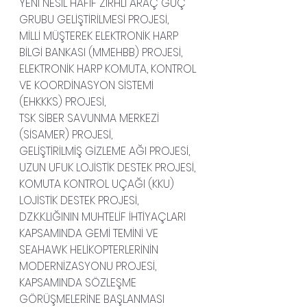
YENİ NESİL HAFİF ZIRHLI ARAÇ GÜÇ 
GRUBU GELİŞTİRİLMESİ PROJESİ,
MİLLİ MÜŞTEREK ELEKTRONİK HARP 
BİLGİ BANKASI (MMEHBB) PROJESİ,
ELEKTRONİK HARP KOMUTA, KONTROL 
VE KOORDİNASYON SİSTEMİ 
(EHKKKS) PROJESİ,
TSK SİBER SAVUNMA MERKEZİ 
(SİSAMER) PROJESİ,
GELİŞTİRİLMİŞ GİZLEME AĞI PROJESİ,
UZUN UFUK LOJİSTİK DESTEK PROJESİ,
KOMUTA KONTROL UÇAĞI (KKU) 
LOJİSTİK DESTEK PROJESİ,
DZ.K.K.LIĞININ MUHTELİF İHTİYAÇLARI 
KAPSAMINDA GEMİ TEMİNİ VE 
SEAHAWK HELİKOPTERLERİNİN 
MODERNİZASYONU PROJESİ,
KAPSAMINDA SÖZLEŞME 
GÖRÜŞMELERİNE BAŞLANMASI 