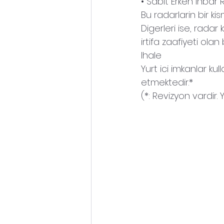
• Sabit Erken Ihbar 
Zirhli Araclar
Bu radarlarin bir kis
Digerleri ise, rada
irtifa zaafiyeti olan
Ihale
Yurt ici imkanlar kul
etmektedir.*
(*: Revizyon vardir. 