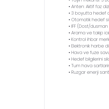
• Anten: Aktif faz diz
• 3 boyutta hedef a
• Otomatik hedef si
• IFF (Dost/dusman 
• Arama ve takip ic
• Kontrol ihbar me
• Elektronik harbe dir
• Hava ve fuze sa
• Hedef bilgilerini 
• Tum hava sartlar
• Ruzgar enerji san