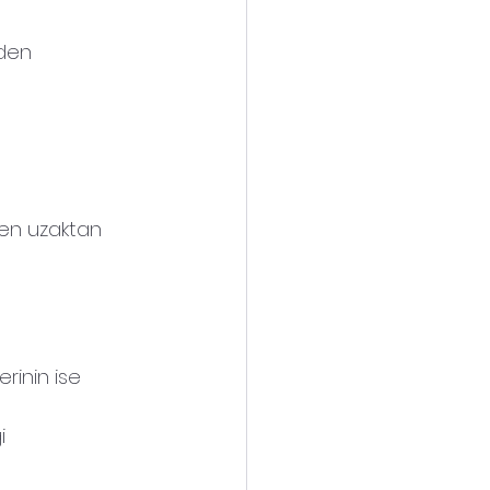
rden 
den uzaktan 
erinin ise 
i 