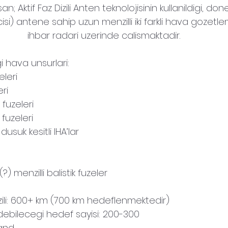
 Aktif Faz Dizili Anten teknolojisinin kullanildigi, don
si) antene sahip uzun menzilli iki farkli hava gozetl
ihbar radari uzerinde calismaktadir.
i hava unsurlari:
leri
ri
r fuzeleri
fuzeleri
usuk kesitli IHA’lar
a(?) menzilli balistik fuzeler
zili: 600+ km (700 km hedeflenmektedir)
debilecegi hedef sayisi: 200-300
Band