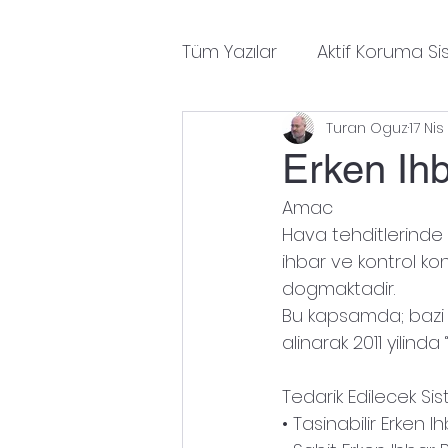
Tüm Yazılar
Aktif Koruma Si
Turan Oguz
17 Nis
Elektronik Harp
Fuzeler
Erken Ih
Amac
Hava Savunma Sistemleri
Hava tehditlerinde 
ihbar ve kontrol konu
dogmaktadir.
Merak Ettiklerim
Muhi
Bu kapsamda; bazi ra
alinarak 2011 yilinda
Savunma Harcamalari
Tedarik Edilecek Si
• Tasinabilir Erken 