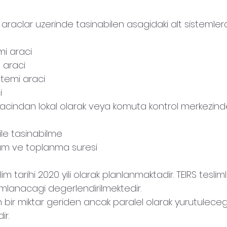
fi araclar uzerinde tasinabilen asagidaki alt sistemle
mi araci
 araci
istemi araci
i
racindan lokal olarak veya komuta kontrol merkezin
ile tasinabilme
lum ve toplanma suresi
lim tarihi 2020 yili olarak planlanmaktadir. TEIRS tesliml
lanacagi degerlendirilmektedir.
en bir miktar geriden ancak paralel olarak yurutuleceg
ir.