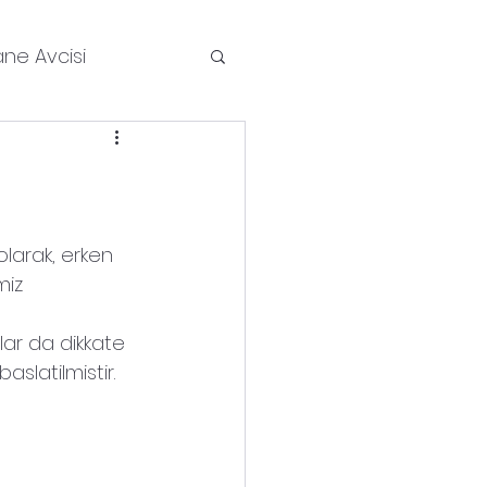
ane Avcisi
Kitleri
Haberler
a Kisa
olarak, erken 
miz 
rlari
Roportaj
lar da dikkate 
aslatilmistir.
Uydular