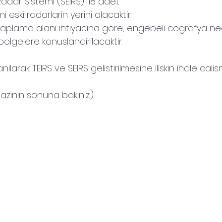
Radar Sistemi (SEIRS): 18 adet
mi eski radarlarin yerini alacaktir.
r kaplama alani ihtiyacina gore, engebeli cografya ne
 bolgelere konuslandirilacaktir.
lanilarak TEIRS ve SEIRS gelistirilmesine iliskin ihale ca
Yazinin sonuna bakiniz.)