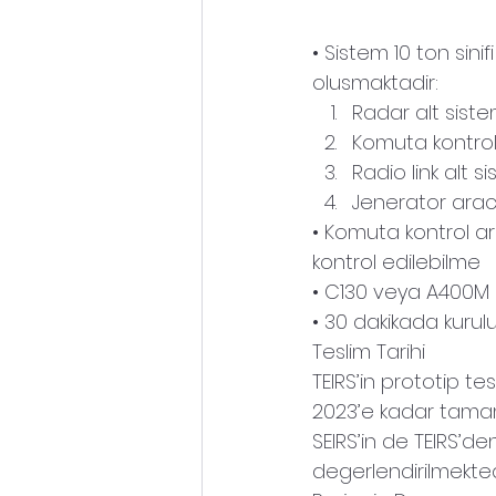
• Sistem 10 ton sini
olusmaktadir:
Radar alt siste
Komuta kontrol
Radio link alt s
Jenerator arac
• Komuta kontrol a
kontrol edilebilme
• C130 veya A400M 
• 30 dakikada kuru
Teslim Tarihi
TEIRS’in prototip tes
2023’e kadar tamam
SEIRS’in de TEIRS’d
degerlendirilmekted