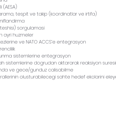
ili (AESA)
rama, tespit ve takip (koordinatlar ve irtifa)
niflandirma
teshisi) sorgulamasi
in ayri huzmeler
rkezlerine ve NATO ACCS’e entegrasyon
enclilik
vunma sistemlerine entegrasyon
silah sistemlerine dogrudan aktararak reaksiyon suresi
inda ve gece/gunduz calisabilme
trallerinin olusturabilecegi sahte hedef ekolarini ele