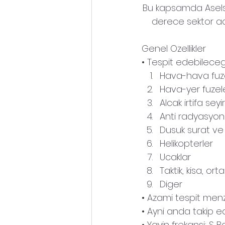
Bu kapsamda Aselsan;
derece sektor aci
Genel Ozellikler
• Tespit edebileceg
Hava-hava fuze
Hava-yer fuzele
Alcak irtifa seyi
Anti radyasyon 
Dusuk surat ve d
Helikopterler
Ucaklar
Taktik, kisa, ort
Diger
• Azami tespit men
• Ayni anda takip e
• Yayin frekansi: S 