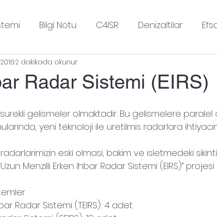
stemi
Bilgi Notu
C4ISR
Denizaltilar
Efs
 2016
2 dakikada okunur
Gecen Hafta Neler Oldu
Gemiler
Gudum 
bar Radar Sistemi (EIRS)
Helikopterler
Insansiz Hava Sistemleri
Kis
surekli gelismeler olmaktadir. Bu gelismelere paralel 
larinda, yeni teknoloji ile uretilmis radarlara ihtiyaci
mmat
Nukleer Silahlar
Radarlar
Roket Moto
darlarimizin eski olmasi, bakim ve isletmedeki sikinti
 “Uzun Menzilli Erken Ihbar Radar Sistemi (EIRS)” projesi b
Strateji
Tanklar
Ucaklar
Uncategorized
stemler
Ihbar Radar Sistemi (TEIRS): 4 adet