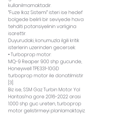
kullanilmamaktadir.
“Fuze Ikaz Sistemi” isteri ise hedef 
bolgede belirli bir seviyede hava 
tehditi potansiyelinin varligina 
isarettir.
Duyurudaki, konumuzla ilgili kritik 
isterlerin uzerinden gecersek:
• Turboprop motor:
MQ-9 Reaper 900 shp gucunde, 
Honeywell TPE331-10GD 
turboprop motor ile donatilmistir 
[3].
Biz ise, SSM Gaz Turbin Motor Yol 
Haritasi’na gore 2016-2022 arasi 
1.000 shp guc ureten, turboprop 
motor gelistirmeyi planlamaktayiz.