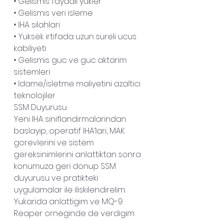
• Gelismis faydali yukler
• Gelismis veri isleme
• IHA silahlari
• Yuksek irtifada uzun sureli ucus 
kabiliyeti
• Gelismis guc ve guc aktarim 
sistemleri
• Idame/isletme maliyetini azaltici 
teknolojiler
SSM Duyurusu
Yeni IHA siniflandirmalarindan 
baslayip, operatif IHA’lari, MAK 
gorevlerini ve sistem 
gereksinimlerini anlattiktan sonra 
konumuza geri donup SSM 
duyurusu ve pratikteki 
uygulamalar ile iliskilendirelim.
Yukarida anlattigim ve MQ-9 
Reaper orneginde de verdigim 