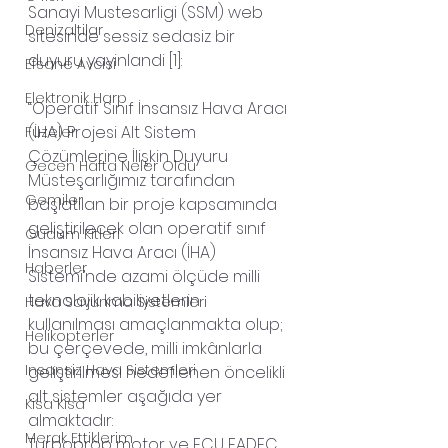
Sanayi Mustesarligi (SSM) web 
Denizaltilar
sitesinde sessiz sedasiz bir 
duyuru yayinlandi [1]:
Efsane Avcisi
Elektronik Harp
“Operatif Sınıf İnsansız Hava Aracı 
(İHA) Projesi Alt Sistem 
Fuzeler
Çözümlerine İlişkin Duyuru
Gecen Hafta Neler Oldu
Müsteşarlığımız tarafından 
Gemiler
başlatılan bir proje kapsamında 
geliştirilecek olan operatif sınıf 
Gudum Kitleri
İnsansız Hava Aracı (İHA) 
Haberler
Sistemi’nde azami ölçüde milli 
teknolojik kabiliyetlerin 
Hava Savunma Sistemleri
kullanılması amaçlanmakta olup; 
Helikopterler
bu çerçevede, milli imkânlarla 
Insansiz Hava Sistemleri
geliştirilmesi hedeflenen öncelikli 
alt sistemler aşağıda yer 
Kisa Kisa
almaktadır: 
Merak Ettiklerim
Turboprop motor ve ECU FADEC 