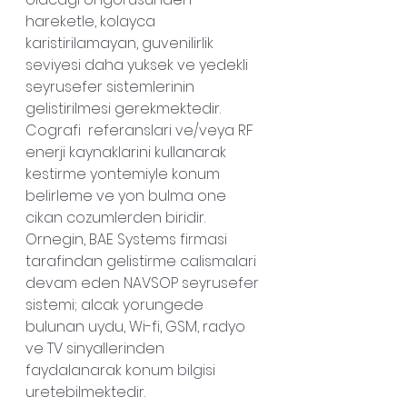
hareketle, kolayca 
karistirilamayan, guvenilirlik 
seviyesi daha yuksek ve yedekli 
seyrusefer sistemlerinin 
gelistirilmesi gerekmektedir.
Cografi  referanslari ve/veya RF 
enerji kaynaklarini kullanarak 
kestirme yontemiyle konum 
belirleme ve yon bulma one 
cikan cozumlerden biridir.
Ornegin, BAE Systems firmasi 
tarafindan gelistirme calismalari 
devam eden NAVSOP seyrusefer 
sistemi; alcak yorungede 
bulunan uydu, Wi-fi, GSM, radyo 
ve TV sinyallerinden 
faydalanarak konum bilgisi 
uretebilmektedir.