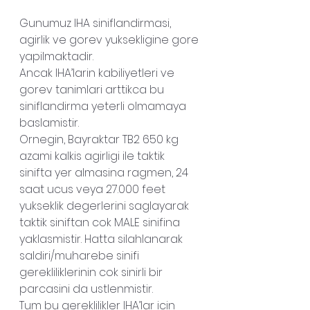
Gunumuz IHA siniflandirmasi, 
agirlik ve gorev yuksekligine gore 
yapilmaktadir.
Ancak IHA’larin kabiliyetleri ve 
gorev tanimlari arttikca bu 
siniflandirma yeterli olmamaya 
baslamistir.
Ornegin, Bayraktar TB2 650 kg 
azami kalkis agirligi ile taktik 
sinifta yer almasina ragmen, 24 
saat ucus veya 27.000 feet 
yukseklik degerlerini saglayarak 
taktik siniftan cok MALE sinifina 
yaklasmistir. Hatta silahlanarak 
saldiri/muharebe sinifi 
gerekliliklerinin cok sinirli bir 
parcasini da ustlenmistir.
Tum bu gereklilikler IHA’lar icin 