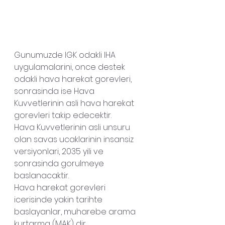
Gunumuzde IGK odakli IHA 
uygulamalarini, once destek 
odakli hava harekat gorevleri, 
sonrasinda ise Hava 
Kuvvetlerinin asli hava harekat 
gorevleri takip edecektir.
Hava Kuvvetlerinin asli unsuru 
olan savas ucaklarinin insansiz 
versiyonlari, 2035 yili ve 
sonrasinda gorulmeye 
baslanacaktir.
Hava harekat gorevleri 
icerisinde yakin tarihte 
baslayanlar, muharebe arama 
kurtarma (MAK) dir.