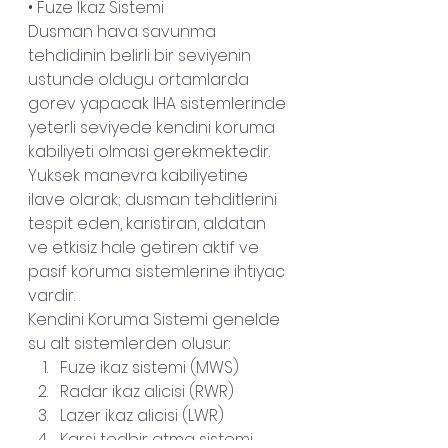
• Fuze Ikaz Sistemi
Dusman hava savunma 
tehdidinin belirli bir seviyenin 
ustunde oldugu ortamlarda 
gorev yapacak IHA sistemlerinde 
yeterli seviyede kendini koruma 
kabiliyeti olmasi gerekmektedir.
Yuksek manevra kabiliyetine 
ilave olarak; dusman tehditlerini 
tespit eden, karistiran, aldatan 
ve etkisiz hale getiren aktif ve 
pasif koruma sistemlerine ihtiyac 
vardir.
Kendini Koruma Sistemi genelde 
su alt sistemlerden olusur:
Fuze ikaz sistemi (MWS)
Radar ikaz alicisi (RWR)
Lazer ikaz alicisi (LWR)
Karsi tedbir atma sistemi 