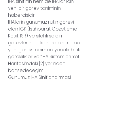
IHA sinifinin hem de IHA’lar icin 
yeni bir gorev taniminin 
habercisidir.
IHA’larin gunumuz rutin gorevi 
olan IGK (Istihbarat Gozetleme 
Kesif, ISR) ve silahli saldiri 
gorevlerini bir kenara birakip bu 
yeni gorev tanimina yonelik kritik 
gereklilikler ve “IHA Sistemleri Yol 
Haritasi”ndaki [2] yerinden 
bahsedecegim.
Gunumuz IHA Siniflandirmasi  