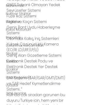
GNSS Tabanlı Olmayan Yedek 
Muhimmat
Seyrüsefer Sistemi 
Nukleer Silahlar
Füze İkaz Sistemi 
Algıla ve Kaçın Sistemi 
Radarlar
Geniş Bant Uydu Haberleşme 
Roket Motorlari
Sistemi 
Roportaj
Otomatik Kalkış İniş Sistemleri 
Yüksek Çözünürlüklü Kamera 
Savunma Harcamalari
(EO/IR LD/LRF/LP/LI) 
Strateji
Geniş Alan Gözetleme Sistemi 
Elektronik Destek Podu ve 
Tanklar
Elektronik Destek Yer Destek 
Ucaklar
Sistemi 
Uncategorized
SAR Sistemi (SAR/ISAR/GMTI/DMTI) 
ve SAR Hedef Kıymetlendirme 
Uydular
Sistemi…”
Zirhli Araclar
Aslinda cok siradan gorunen bu 
duyuru Turkiye icin, hem yeni bir 