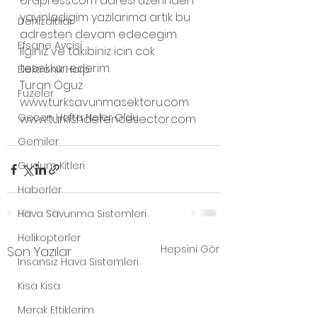
ordpress.com
 adresi uzerinden 
yayinladigim yazilarima artik bu 
Denizaltilar
adresten devam edecegim.
Efsane Avcisi
Ilginiz ve takibiniz icin cok 
tesekkur ederim.
Elektronik Harp
Turan Oguz
Fuzeler
www.turksavunmasektoru.com
Gecen Hafta Neler Oldu
www.turkishdefencesector.com
Gemiler
Gudum Kitleri
Haberler
Hava Savunma Sistemleri
Helikopterler
Hepsini Gör
Son Yazılar
Insansiz Hava Sistemleri
Kisa Kisa
Merak Ettiklerim