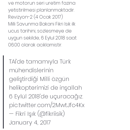
ve motorun seri uretim fazina 
yetistirilmesi planlanmaktadir. 
Revizyon-2 (4 Ocak 2017)
Milli Savunma Bakani Fikri Isik ilk 
ucus tarihini, sozlesmeye de 
uygun sekilde, 6 Eylul 2018 saat 
06.00 olarak aciklamistir.
TAİ'de tamamıyla Türk 
mühendislerinin 
geliştirdiği Milli özgün 
helikopterimizi de inşallah 
6 Eylül 2018'de uçuracağız. 
pic.twitter.com/2MwtJfc4Kx
— Fikri Işık (@fikriisik) 
January 4, 2017