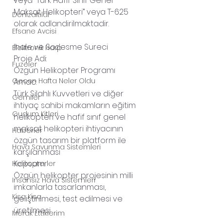
veya “Turk Hafif Sinif Genel 
Maksat Helikopteri” veya T-625 
Denizaltilar
olarak adlandirilmaktadir.
Efsane Avcisi
Ihale ve Sozlesme Sureci
Elektronik Harp
Proje Adi:
Fuzeler
Özgün Helikopter Programı
Gecen Hafta Neler Oldu
Amac:
Türk Silahlı Kuvvetleri ve diğer 
Gemiler
ihtiyaç sahibi makamların eğitim 
Gudum Kitleri
helikopteri ve hafif sınıf genel 
maksat helikopteri ihtiyacının 
Haberler
özgün tasarım bir platform ile 
Hava Savunma Sistemleri
karşılanması
Kapsam:
Helikopterler
Özgün helikopter projesinin milli 
Insansiz Hava Sistemleri
imkanlarla tasarlanması, 
Kisa Kisa
geliştirilmesi, test edilmesi ve 
üretilmesi
Merak Ettiklerim