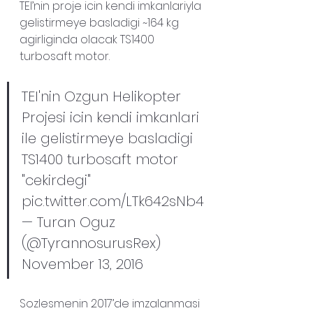
TEI’nin proje icin kendi imkanlariyla 
gelistirmeye basladigi ~164 kg 
agirliginda olacak TS1400 
turbosaft motor.
TEI'nin Ozgun Helikopter 
Projesi icin kendi imkanlari 
ile gelistirmeye basladigi 
TS1400 turbosaft motor 
"cekirdegi" 
pic.twitter.com/LTk642sNb4
— Turan Oguz 
(@TyrannosurusRex) 
November 13, 2016
Sozlesmenin 2017’de imzalanmasi 