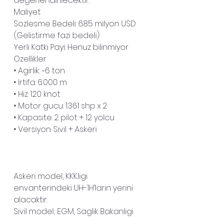
degerlendirilecektir.
Maliyet
Sozlesme Bedeli: 685 milyon USD 
(Gelistirme fazi bedeli)
Yerli Katki Payi: Henuz bilinmiyor
Ozellikler
• Agirlik: ~6 ton
• Irtifa: 6.000 m
• Hiz: 120 knot
• Motor gucu: 1.361 shp x 2
• Kapasite: 2 pilot + 12 yolcu
• Versiyon: Sivil + Askeri
Askeri model, KKK.ligi 
envanterindeki UH-1H’larin yerini 
alacaktir.
Sivil model; EGM, Saglik Bakanligi 