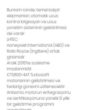
Bunlarin icinde, temel kokpit 
ekipmanlari, otomatik ucus 
kontrol bilgisayari ve ucus 
yonetim sisteminin gelistirilmesi 
de vardir.
LHTEC:
Honeywell International (ABD) ve 
Rolls-Royce (Ingiltere) ortak 
girisimidir.
Aralik 2015’te sozlesme 
imzalanmistir.
CTS800-4AT Turbosaft 
motorlarinin gelistirilmesi ve 
tedarigi gorevini ustlenecektir.
Anlasma, motorun entegrasyonu 
ve sertifikasyonuna yonelik 5 yillik 
bir gelistirme programini 