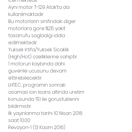
icermektedir.
Ayni motor T-129 Atak’ta da 
kullanilmaktadir.
Bu motorlarin sinifindaki diger 
motorlara gore %25 yakit 
tasarrufu sagladigi iddia 
edilmektedir.
Yuksek Irtifa/Yuksek Sicaklik 
(High/Hot) ozelliklerine sahiptir.
1 motorun kaybinda dahi 
guvenle ucusunu devam 
ettirebilecektir.
LHTEC, programin sonraki 
asamasi icin lisans altinda uretim 
konusunda TEI ile gorustuklerini 
bildirmistir.
Ilk yayinlanma tarihi: 10 Nisan 2016 
saat 10.00
Revizyon-1 (13 Kasim 2016)