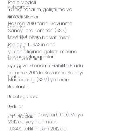
Proje Modeli:
Muhimmat
Yurtiçi tasarım, geliştirme ve 
üretim
Nukleer Silahlar
Haziran 2010 tarihli Savunma 
Radarlar
Sanayi Icra Komitesi (SSIK) 
Roket Motorlari
karariyla proje baslatilmistir. 
Projenin TUSAS’in ana 
Roportaj
yukleniciliginde gelistirilmesine 
Savunma Harcamalari
karar verilmistir.
Teknik ve Ekonomik Fizibilite Etudu 
Strateji
Temmuz 2011’de Savunma Sanayi 
Tanklar
Mustesarligi (SSM) ye teslim 
edilmistir.
Ucaklar
Uncategorized
Uydular
Teklife Cagri Dosyasi (TCD), Mayis 
Zirhli Araclar
2012’de yayinlanmistir.
TUSAS, teklifini Ekim 2012’de 