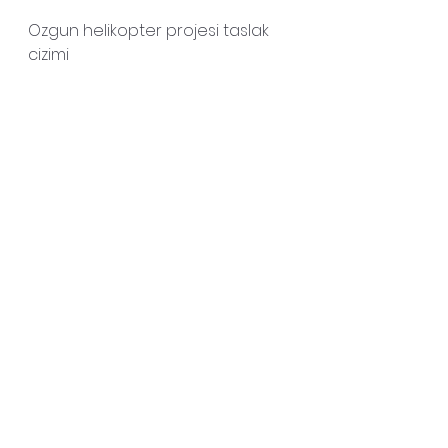
Ozgun helikopter projesi taslak 
cizimi
Milli Savunma Bakanımız 
@fikriisik
 2018 yılında ilk 
uçusu hedeflenen Özgün 