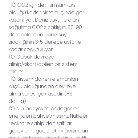
HÖ: CO2 içindeki ısı mümkün 
olduğu kadar sistem içinde geri 
kazanılıyor, Deniz suyu ile olan 
soğutma CO2 sıcaklığını 80-90 
derecelerden Deniz suyu 
sıcaklığının 3-5 derece üstüne 
kadar soğutuluyor.
TO: Cabuk devreye 
alinip/cikartilabilen bir sistem 
midir?
HÖ: Sistem dönen elemanları 
küçük olduğundan devreye 
alma süresi çok kısadır. (1-3 
dakika)
TO: Nukleer yakita esdeger bir 
enerjiden bahsetmissiniz. Nukleer 
reaktore sahip denizaltilar 
gorevlerini guc uretimi acisindan 