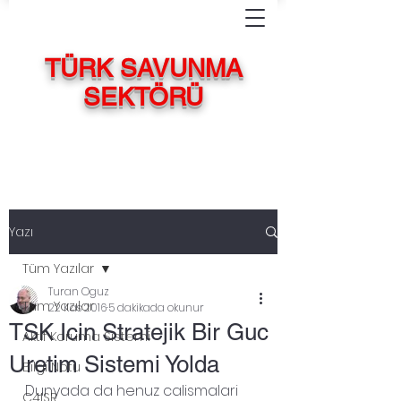
TÜRK SAVUNMA
SEKTÖRÜ
Yazı
Tüm Yazılar
Turan Oguz
Tüm Yazılar
22 Kas 2016
5 dakikada okunur
TSK Icin Stratejik Bir Guc
Aktif Koruma Sistemi
Uretim Sistemi Yolda
Bilgi Notu
Dunyada da henuz calismalari 
C4ISR