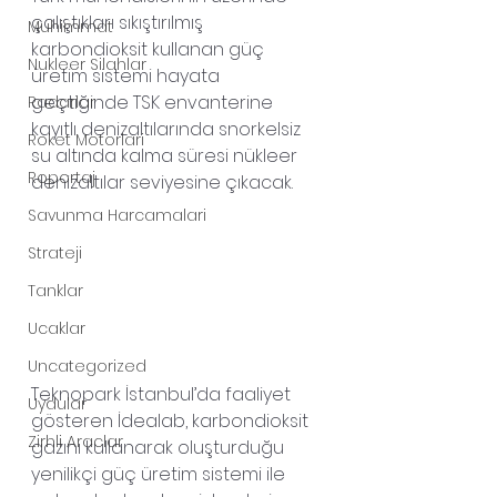
çalıştıkları sıkıştırılmış 
Muhimmat
karbondioksit kullanan güç 
Nukleer Silahlar
üretim sistemi hayata 
geçtiğinde TSK envanterine 
Radarlar
kayıtlı denizaltılarında snorkelsiz 
Roket Motorlari
su altında kalma süresi nükleer 
Roportaj
denizaltılar seviyesine çıkacak.
Savunma Harcamalari
Strateji
Tanklar
Ucaklar
Uncategorized
Teknopark İstanbul’da faaliyet 
Uydular
gösteren İdealab, karbondioksit 
Zirhli Araclar
gazını kullanarak oluşturduğu 
yenilikçi güç üretim sistemi ile 