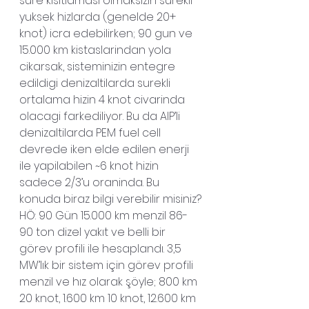
sure kisitlamasi olmaksizin surekli 
yuksek hizlarda (genelde 20+ 
knot) icra edebilirken; 90 gun ve 
15.000 km kistaslarindan yola 
cikarsak, sisteminizin entegre 
edildigi denizaltilarda surekli 
ortalama hizin 4 knot civarinda 
olacagi farkediliyor. Bu da AIP’li 
denizaltilarda PEM fuel cell 
devrede iken elde edilen enerji 
ile yapilabilen ~6 knot hizin 
sadece 2/3’u oraninda. Bu 
konuda biraz bilgi verebilir misiniz?
HÖ: 90 Gün 15.000 km menzil 86-
90 ton dizel yakıt ve belli bir 
görev profili ile hesaplandı. 3,5 
MW’lık bir sistem için görev profili 
menzil ve hız olarak şöyle; 800 km 
20 knot, 1.600 km 10 knot, 12.600 km 