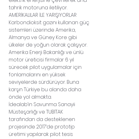
elektrik enerjisine çevrilerek ana 
tahrik motoruna iletiliyor.
AMERİKALILAR İLE YARIŞIYORLAR
Karbondioksit gazını kullanan güç 
sistemleri üzerinde Amerika, 
Almanya ve Güney Kore gibi 
ülkeler de yoğun olarak çalışıyor. 
Amerika Enerji Bakanlığı ve ünlü 
motor üreticisi firmalar 6 yıl 
sürecek pilot uygulamalar için 
fonlamalarını en yüksek 
seviyelerde sürdürüyor. Buna 
karşın Türkiye bu alanda daha 
önde yol almakta.
İdealab’ın Savunma Sanayii 
Müsteşarlığı ve TUBİTAK 
tarafından da desteklenen 
projesinde 2017’de prototip 
üretimi yapılarak pilot tesis 