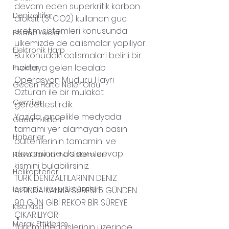
devam eden superkritik karbon 
Denizaltilar
dioksit (S-CO2) kullanan guc 
uretim sistemleri konusunda 
Efsane Avcisi
ulkemizde de calismalar yapiliyor.
Elektronik Harp
Bu konudaki calismalari belirli bir 
noktaya gelen Idealab 
Fuzeler
Operasyon Muduru Hayri 
Gecen Hafta Neler Oldu
Ozturan ile bir mulakat 
Gemiler
gerceklestirdik.
Yazida, oncelikle medyada 
Gudum Kitleri
tamami yer alamayan basin 
Haberler
bultenlerinin tamamini ve 
devaminda da soru cevap 
Hava Savunma Sistemleri
kismini bulabilirsiniz.
Helikopterler
TÜRK DENİZALTILARININ DENİZ 
Insansiz Hava Sistemleri
ALTINDA KALMA SÜRESİ 5 GÜNDEN 
90 GÜN GİBİ REKOR BİR SÜREYE 
Kisa Kisa
ÇIKARILIYOR
Merak Ettiklerim
Türk mühendislerinin üzerinde 