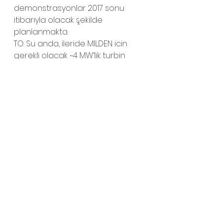
demonstrasyonlar 2017 sonu 
itibarıyla olacak şekilde 
planlanmakta.
TO: Su anda, ileride MILDEN icin 
gerekli olacak ~4 MW’lik turbin 
uzerinde mi calisiyorsunuz? Yoksa 
2023 hedefiniz mi o?
HÖ: Şu an 3.5-4 MW lık bir sistem 
için konsept çalışmaları 
tamamlanmış durumda. Yukarıda 
verilen değerler bu konsept 
çalışmasının sonucu. Bunlara 
ilaveten 5MW, 10 MW ve 20 MW lık 
sistemler için kavramsal 
çalışmalar yapıldı. Buradaki 
amaç 6.000 tonluk gemiler için 
CODAG yada CODELAG tarzı 
alternatiflerini ortaya koymaktı.