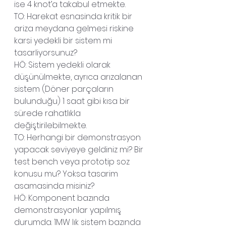
ise 4 knot’a takabul etmekte.
TO: Harekat esnasinda kritik bir 
ariza meydana gelmesi riskine 
karsi yedekli bir sistem mi 
tasarliyorsunuz?
HÖ: Sistem yedekli olarak 
düşünülmekte, ayrıca arızalanan 
sistem (Döner parçaların 
bulunduğu) 1 saat gibi kısa bir 
sürede rahatlıkla 
değiştirilebilmekte.
TO: Herhangi bir demonstrasyon 
yapacak seviyeye geldiniz mi? Bir 
test bench veya prototip soz 
konusu mu? Yoksa tasarim 
asamasinda misiniz?
HÖ: Komponent bazında 
demonstrasyonlar yapılmış 
durumda. 1MW lık sistem bazında 