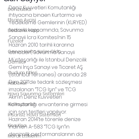
Deniz Kuvvetleri Komutanlığı 
Denizaltilar
ihtiyacına binaen Kurtarma ve 
Efsane Avcisi
Yedekleme Gemilerinin (KURYED) 
tedariki kapsamında, Savunma 
Elektronik Harp
Sanayii İcra Komitesi’nin 15 
Fuzeler
Haziran 2010 tarihli kararına 
Gecen Hafta Neler Oldu
istinaden, Savunma Sanayii 
Müsteşarlığı ile İstanbul Denizcilik 
Gemiler
Gemi İnşa Sanayi ve Ticaret AŞ 
Gudum Kitleri
(Istanbul Tersanesi) arasında 28 
Ekim 2011’de tedarik sözleşmesi 
Haberler
imzalanan “TCG Işın” ve ‘TCG 
Hava Savunma Sistemleri
Akın’ın Deniz Kuvvetleri 
Komutanlığı envanterine girmesi 
Helikopterler
için son testleri yapılıyor.
Insansiz Hava Sistemleri
Haziran 2014’te törenle denize 
Kisa Kisa
indirilen A-583 “TCG Işın”ın 
denizcilik performanslarının da 
Merak Ettiklerim