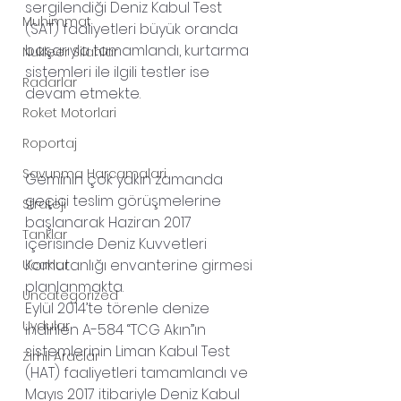
sergilendiği Deniz Kabul Test 
Muhimmat
(SAT) faaliyetleri büyük oranda 
başarıyla tamamlandı, kurtarma 
Nukleer Silahlar
sistemleri ile ilgili testler ise 
Radarlar
devam etmekte.
Roket Motorlari
Roportaj
Savunma Harcamalari
Geminin çok yakın zamanda 
geçici teslim görüşmelerine 
Strateji
başlanarak Haziran 2017 
Tanklar
içerisinde Deniz Kuvvetleri 
Komutanlığı envanterine girmesi 
Ucaklar
planlanmakta.
Uncategorized
Eylül 2014’te törenle denize 
Uydular
indirilen A-584 “TCG Akın”ın 
sistemlerinin Liman Kabul Test 
Zirhli Araclar
(HAT) faaliyetleri tamamlandı ve 
Mayıs 2017 itibariyle Deniz Kabul 