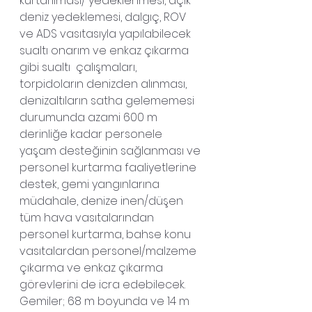
kurtarılması/ yedeklenmesi, açık 
deniz yedeklemesi, dalgıç, ROV 
ve ADS vasıtasıyla yapılabilecek 
sualtı onarım ve enkaz çıkarma 
gibi sualtı  çalışmaları, 
torpidoların denizden alınması, 
denizaltıların satha gelememesi 
durumunda azami 600 m 
derinliğe kadar personele 
yaşam desteğinin sağlanması ve 
personel kurtarma faaliyetlerine 
destek, gemi yangınlarına 
müdahale, denize inen/düşen 
tüm hava vasıtalarından 
personel kurtarma, bahse konu 
vasıtalardan personel/malzeme 
çıkarma ve enkaz çıkarma 
görevlerini de icra edebilecek.
Gemiler; 68 m boyunda ve 14 m 