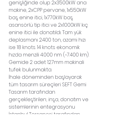
genişliğinde olup 2x3500kW ana 
makine, 2xCPP pervane, 1x550kW 
baş enine itici, 1x770kW baş 
asansörlü tip itici ve 2x1000kW kıç 
enine itici ile donatıldı. Tam yük 
deplasmanı 2.400 ton, azami hızı 
ise 18 knots. 14 knots ekonomik 
hızda menzili 4.000 nm (~7.400 km). 
Gemide 2 adet 12.7mm makinali 
tufek bulunmakta.
İhale döneminden başlayarak 
tüm tasarım süreçleri SEFT Gemi  
Tasarım tarafından 
gerçekleştirilen; inşa, donatım ve 
sistemlerinin entegrasyonu 
İstanbul Tersanesi tarafından 
yapılan gemilerin yerli katkı payı 
oranı, sanayii katılımı ve offset 
toplamı olarak, %65’in üzerinde.