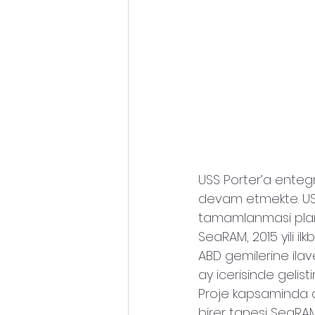
Zirhli Araclar
USS Porter’a ente
devam etmekte. USS
tamamlanmasi plan
SeaRAM, 2015 yili il
ABD gemilerine ilav
ay icerisinde gelisti
Proje kapsaminda o
birer tanesi SeaRAM 