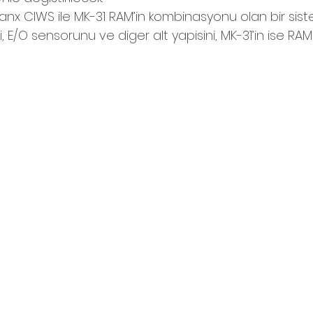
anx CIWS ile MK-31 RAM’in kombinasyonu olan bir sist
ini, E/O sensorunu ve diger alt yapisini, MK-31’in ise RA