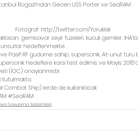
stanbul Bogazi’ndan Gecen USS Porter ve SeaRAM
Fotograf: http://twitter.com/YorukIsik
asan; gemisavar seyir fuzeleri, kucuk gemiler, IHA’lar
 unsurlar hedeflenmekte.
R ve Pasif RF gudume sahip, supersonik, At-unut turu bi
upersonik hedeflere karsi test edilmis ve Mayis 2015’
eti (IOC) onaylanmistir.
i tutulmakta.
l Combat Ship) lerde de kullanilacak.
AM
#SeaRAM
ava Savunma Sistemleri