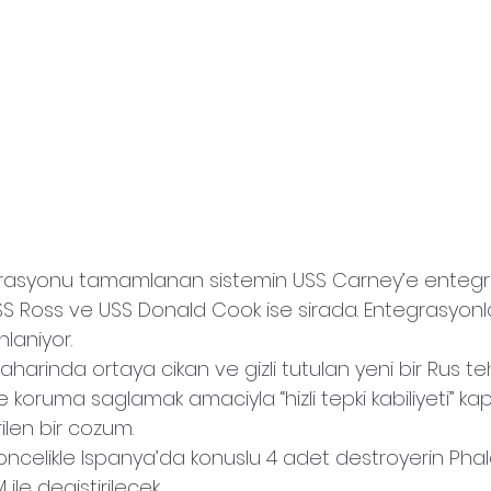
grasyonu tamamlanan sistemin USS Carney’e entegr
 Ross ve USS Donald Cook ise sirada. Entegrasyonla
laniyor.
kbaharinda ortaya cikan ve gizli tutulan yeni bir Rus te
e koruma saglamak amaciyla “hizli tepki kabiliyeti” k
rilen bir cozum.
ncelikle Ispanya’da konuslu 4 adet destroyerin Phal
ile degistirilecek.