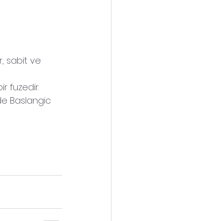
, sabit ve 
r fuzedir. 
de Baslangic 