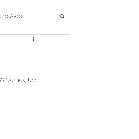
ane Avcisi
Kitleri
Haberler
a Kisa
SS Carney, USS 
rlari
Roportaj
Uydular