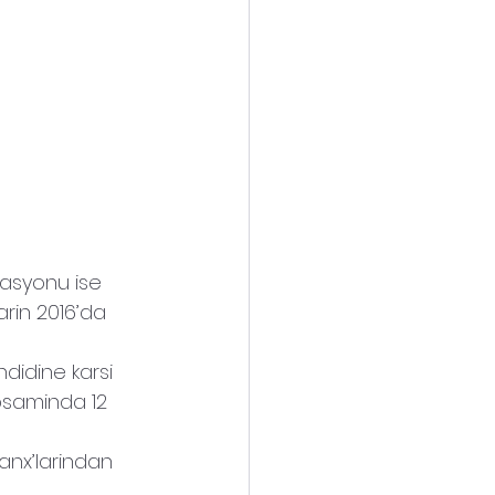
asyonu ise 
rin 2016’da 
hdidine karsi 
apsaminda 12 
anx’larindan 