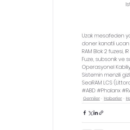
I
Uzak mesafeden yakl
doner kanatli ucan
RAM Blok 2 fuzesi, I
Fuze, subsonik ve s
Operasyonel Kabiliy
Sistemin menzili gizl
SeaRAM LCS (Littora
#ABD
#Phalanx
#R
Gemiler
Haberler
H