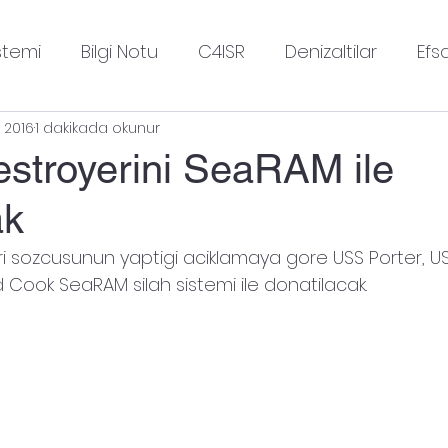
stemi
Bilgi Notu
C4ISR
Denizaltilar
Efs
 2016
1 dakikada okunur
Gecen Hafta Neler Oldu
Gemiler
Gudum 
stroyerini SeaRAM ile
ak
Helikopterler
Insansiz Hava Sistemleri
Kis
ri sozcusunun yaptigi aciklamaya gore USS Porter, U
 Cook SeaRAM silah sistemi ile donatilacak.
mmat
Nukleer Silahlar
Radarlar
Roket Moto
Strateji
Tanklar
Ucaklar
Uncategorized