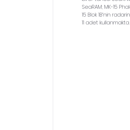
SeaRAM; MK-15 Phal
15 Blok 1B’nin radar
11 adet kullanmakta.