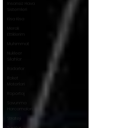
Insansiz Hava
Sistemleri
Kisa Kisa
Merak
Ettiklerim
Muhimmat
Nukleer
Silahlar
Radarlar
Roket
Motorlari
Roportaj
Savunma
Harcamalari
Strateji
Tanklar