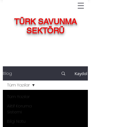
TÜRK SAVUNMA
SEKTÖRÜ
Blog
Kaydol
Tüm Yazılar
Tüm Yazılar
Aktif Koruma
Sistemi
Bilgi Notu