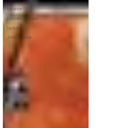
Ucaklar
Uncategorized
Uydular
Zirhli Araclar