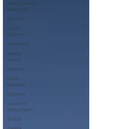
Insansiz Hava
Sistemleri
Kisa Kisa
Merak
Ettiklerim
Muhimmat
Nukleer
Silahlar
Radarlar
Roket
Motorlari
Roportaj
Savunma
Harcamalari
Strateji
Tanklar