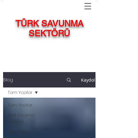
TÜRK SAVUNMA
SEKTÖRÜ
Blog
Kaydol
Tüm Yazılar
Tüm Yazılar
Aktif Koruma
Sistemi
Bilgi Notu