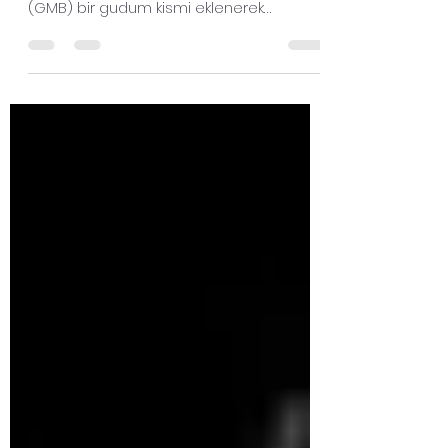
Bu kitlerin tasarlanma amaci, havadan
karaya atilan genel maksat bombalarina
(GMB) bir gudum kismi eklenerek
bombanin hedefi vurma...