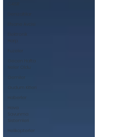
C4ISR
Denizaltilar
Efsane Avcisi
Elektronik
Harp
Fuzeler
Gecen Hafta
Neler Oldu
Gemiler
Gudum Kitleri
Haberler
Hava
Savunma
Sistemleri
Helikopterler