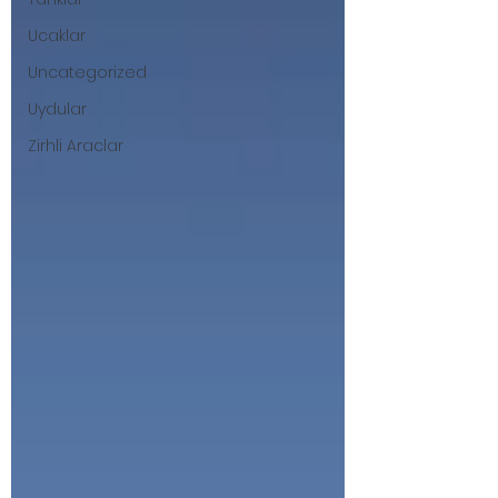
Ucaklar
Uncategorized
Uydular
Zirhli Araclar